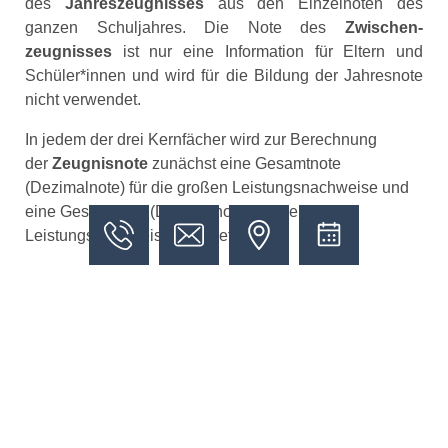
des
Jahreszeugnisses
aus den Ein­zelnoten des
ganzen Schuljahres. Die Note des
Zwischen­
zeugnisses
ist nur eine Information für Eltern und
Schüler*innen und wird für die Bildung der Jahresnote
nicht verwendet.
In jedem der drei Kernfächer wird zur Berechnung
der
Zeugnisnote
zunächst eine Gesamtnote
(Dezimalnote) für die großen Leistungs­nachweise und
eine Gesamtnote (Dezimalnote) für die kleinen
Leistungsnach­weise gebildet.
Für die Berechnung der Zeugnisnote in der 5. Jgst. wird
die Gesamtnote der großen Leistungsnachweise dann
doppelt gewertet, d. h.:
große LN : kleine LN
im
Verhältnis
2 : 1
.
Die Bestimmungen über das
Vorrücken