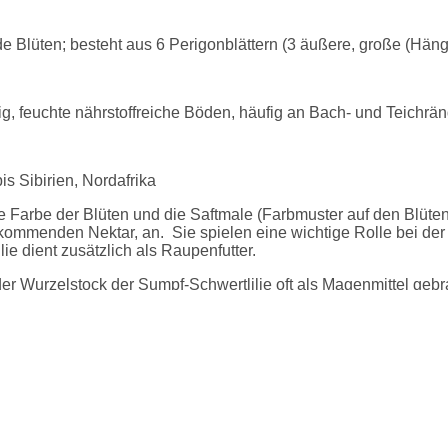
Blüten; besteht aus 6 Perigonblättern (3 äußere, große (Hängeb
ig, feuchte nährstoffreiche Böden, häufig an Bach- und Teichrä
s Sibirien, Nordafrika
 Farbe der Blüten und die Saftmale (Farbmuster auf den Blüten)
rkommenden Nektar, an.
Sie spielen eine wichtige Rolle bei d
ie dient zusätzlich als Raupenfutter.
er Wurzelstock der Sumpf-Schwertlilie oft als Magenmittel geb
en Wurzelscheiben verwendete man zum Lindern von Zahnschme
zin verwendet werden können. Alle Pflanzenteile sind giftig. D
hwertlilie zu Stabilisierung von Gewässern bei. Die Sumpfschwe