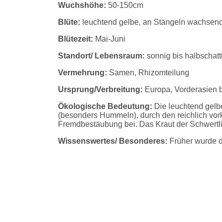
Wuchshöhe:
50-150cm
Blüte:
leuchtend gelbe, an Stängeln wachsende 
Blütezeit:
Mai-Juni
Standort/ Lebensraum:
sonnig bis halbschatt
Vermehrung:
Samen, Rhizomteilung
Ursprung/Verbreitung:
Europa, Vorderasien bi
Ökologische Bedeutung:
Die leuchtend gelbe
(besonders Hummeln), durch den reichlich vo
Fremdbestäubung bei. Das Kraut der Schwertlil
Wissenswertes/ Besonderes:
Früher wurde d
Herstellen von Schnupftabak. Die getrocknet
Gerbstoffe, welche zum Gerben und in der Medi
Phosphaten aus Düngemitteln trägt die Sumpfsc