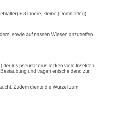
lätter) + 3 innere, kleine (Domblätter))
ndern, sowie auf nassen Wiesen anzutreffen
 der Iris pseudacorus locken viele Insekten
er Bestäubung und tragen entscheidend zur
raucht. Zudem diente die Wurzel zum
rzen. Die Rhizome der Pflanze enthalten
urch die große Aufnahme an Stickstoff und
rtlilie steht unter Naturschutz.