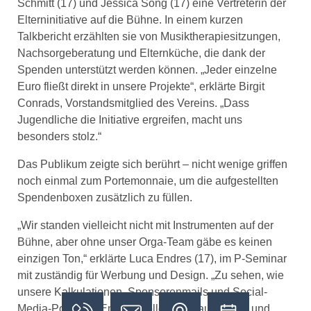
Schmitt (17) und Jessica Song (17) eine Vertreterin der
Elterninitiative auf die Bühne. In einem kurzen
Talkbericht erzählten sie von Musiktherapiesitzungen,
Nachsorgeberatung und Elternküche, die dank der
Spenden unterstützt werden können. „Jeder einzelne
Euro fließt direkt in unsere Projekte“, erklärte Birgit
Conrads, Vorstandsmitglied des Vereins. „Dass
Jugendliche die Initiative ergreifen, macht uns
besonders stolz.“
Das Publikum zeigte sich berührt – nicht wenige griffen
noch einmal zum Portemonnaie, um die aufgestellten
Spendenboxen zusätzlich zu füllen.
„Wir standen vielleicht nicht mit Instrumenten auf der
Bühne, aber ohne unser Orga-Team gäbe es keinen
einzigen Ton,“ erklärte Luca Endres (17), im P-Seminar
mit zuständig für Werbung und Design. „Zu sehen, wie
unsere Kalkulationen, Sponsorenmails und Social-
Media-Posts am Ende in volle Zuschauerränge und