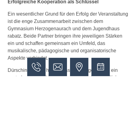
Erfolgreiche Kooperation als Schlüssel
Ein wesentlicher Grund für den Erfolg der Veranstaltung
ist die enge Zusammenarbeit zwischen dem
Gymnasium Herzogenaurach und dem Jugendhaus
rabatz. Beide Partner bringen ihre jeweiligen Stärken
ein und schaffen gemeinsam ein Umfeld, das
musikalische, pädagogische und organisatorische
Aspekte verbindet.
Dürschinger hebt hervor, dass das Jugendhaus ein
zentraler Treffpunkt für Jugendliche unterschiedlicher
Schularten sei und damit ideale Voraussetzungen für
ein solches Format biete. Gleichzeitig würdigt
Schönfelder die schulische Arbeit: „Das Gymnasium
Herzogenaurach leistet spitzenmäßige
Nachwuchsarbeit. Das sieht man an den vielen
motivierten jungen Musikerinnen und Musikern.“
Insgesamt standen beim Festival 57 Schülerinnen und
Schüler auf der Bühne.